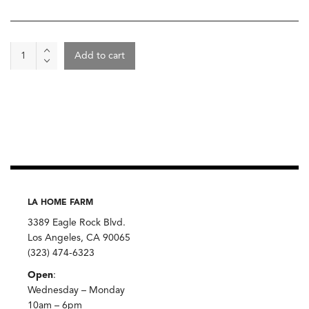
Wine
Add to cart
-
Bien
De
Altura
Ikewen
2022
quantity
LA HOME FARM
3389 Eagle Rock Blvd.
Los Angeles, CA 90065
(323) 474-6323
Open
:
Wednesday – Monday
10am – 6pm